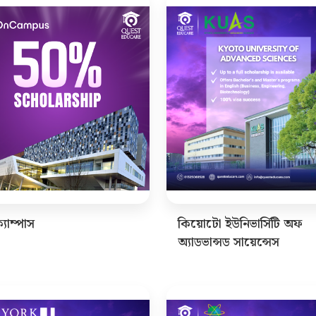
যাম্পাস
কিয়োটো ইউনিভার্সিটি অফ
অ্যাডভান্সড সায়েন্সেস