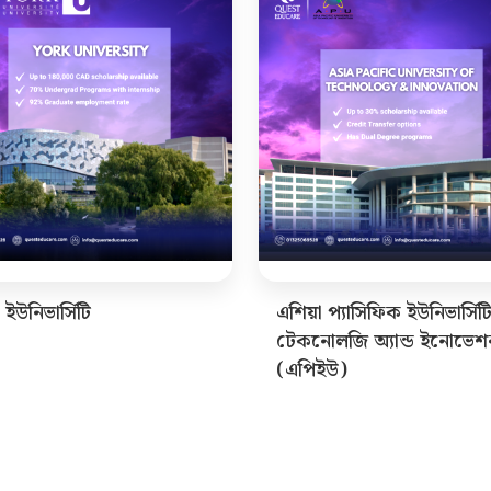
ক ইউনিভার্সিটি
এশিয়া প্যাসিফিক ইউনিভার্সি
টেকনোলজি অ্যান্ড ইনোভেশ
(এপিইউ)